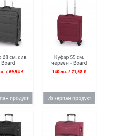
 68 см. сив
Куфар 55 см.
- Board
червен - Board
в. / 69,54 €
140 лв. / 71,58 €
пан продукт
Изчерпан продукт