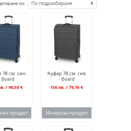
ортиране по:
 78 см. син
Куфар 78 см. сив
- Board
- Board
в. / 90,50 €
156 лв. / 79,76 €
пан продукт
Изчерпан продукт