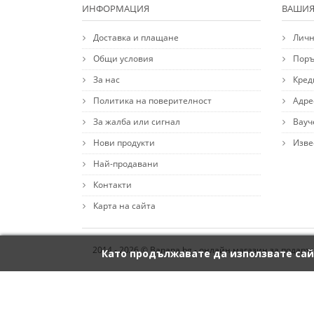
ИНФОРМАЦИЯ
ВАШИЯ
Доставка и плащане
Личн
Общи условия
Поръ
За нас
Кред
Политика на поверителност
Адре
За жалба или сигнал
Вауч
Нови продукти
Изве
Най-продавани
Контакти
Карта на сайта
2014 - 2026 © Banana.bg - онлайн магазин за подаръ
Като продължавате да използвате сай