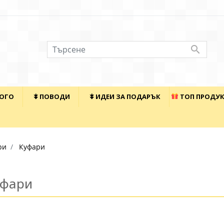

КОГО
⯯ ПОВОДИ
⯯ ИДЕИ ЗА ПОДАРЪК
ТОП ПРОДУ
ри
Куфари
уфари