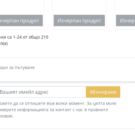
зчерпан продукт
Изчерпан продукт
Изчер
ни са 1-24 от общо 210
л(а)
ари за пътуване
Абониране
ожете да се отпишете във всеки момент. За целта моля
амерете информацията за контакт с нас в правните
словия.