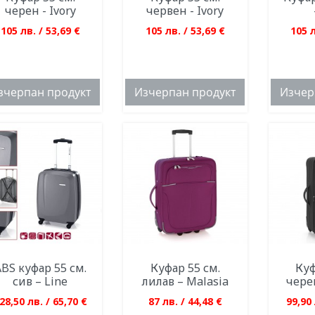
черен - Ivory
червен - Ivory
105 лв. / 53,69 €
105 лв. / 53,69 €
105 л
зчерпан продукт
Изчерпан продукт
Изчер
BS куфар 55 см.
Куфар 55 см.
Куф
сив – Line
лилав – Malasia
чере
28,50 лв. / 65,70 €
87 лв. / 44,48 €
99,90 