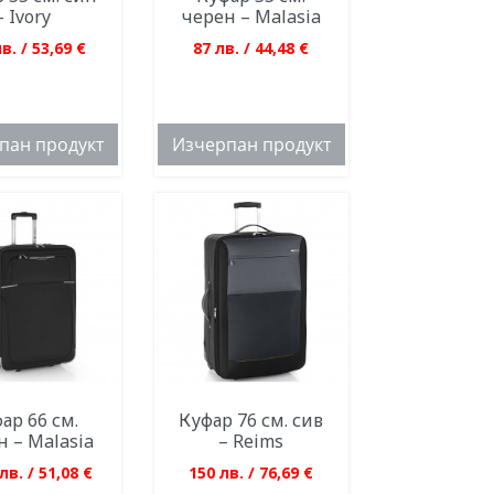
- Ivory
черен – Malasia
в. / 53,69 €
87 лв. / 44,48 €
пан продукт
Изчерпан продукт
ар 66 см.
Куфар 76 см. сив
н – Malasia
– Reims
лв. / 51,08 €
150 лв. / 76,69 €