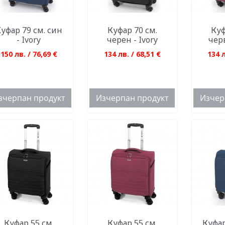
уфар 79 см. син
Куфар 70 см.
Куф
- Ivory
черен - Ivory
черв
150 лв. / 76,69 €
134 лв. / 68,51 €
134 л
зчерпан продукт
Изчерпан продукт
Изчер
Куфар 55 см.
Куфар 55 см.
Куфар