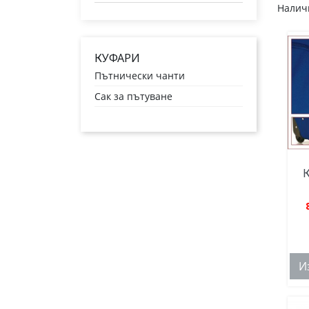
Наличн
КУФАРИ
Пътнически чанти
Сак за пътуване
К
И