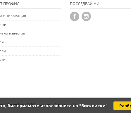
Т ПРОФИЛ
ПОСЛЕДВАЙ НИ
а информация
чки
итни известия
си
ери
стия
ци. "Векан Груп ООД", Булстат: BG203265066
та, Вие приемате използването на "бисквитки"
Разб