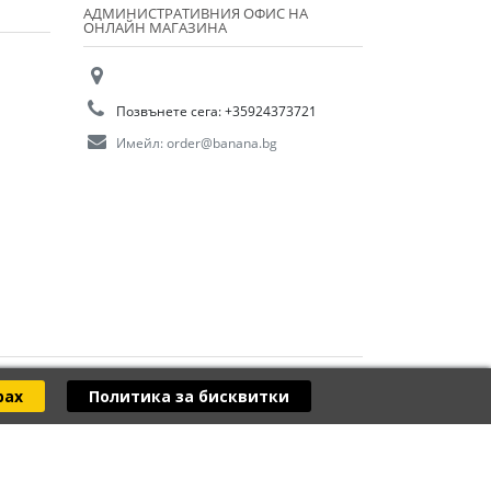
АДМИНИСТРАТИВНИЯ ОФИС НА
ОНЛАЙН МАГАЗИНА
Позвънете сега:
+35924373721
Имейл:
order@banana.bg
рах
Политика за бисквитки