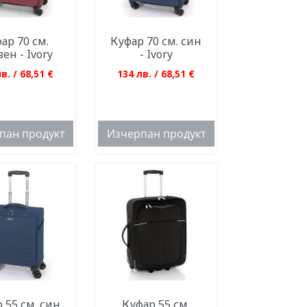
ар 70 см.
Куфар 70 см. син
ен - Ivory
- Ivory
в. / 68,51 €
134 лв. / 68,51 €
пан продукт
Изчерпан продукт
 55 см. син
Куфар 55 см.