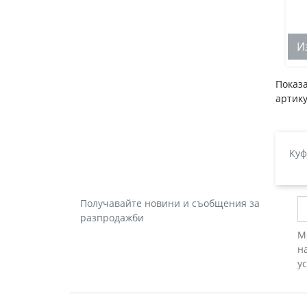
И
Показа
артику
Куф
Получавайте новини и съобщения за
разпродажби
М
н
у