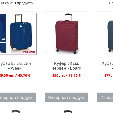
и са 210 продукта.
С
уфар 55 см. син
Куфар 78 см.
Куфар
– Week
червен - Board
89,50 лв. / 45,76 €
156 лв. / 79,76 €
177 л
зчерпан продукт
Изчерпан продукт
Изчер