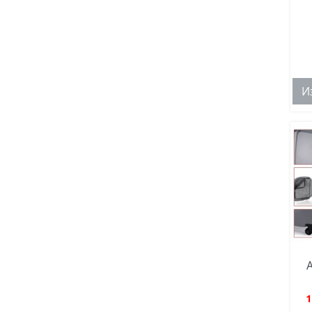
И
A
1