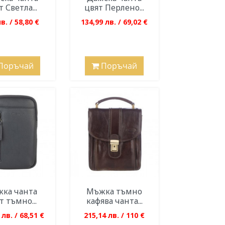
 Светла...
цвят Перлено...
в. / 58,80 €
134,99 лв. / 69,02 €
Поръчай
Поръчай
ка чанта
Мъжка тъмно
т тъмно...
кафява чанта...
 лв. / 68,51 €
215,14 лв. / 110 €