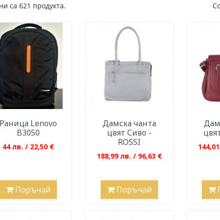
и са 621 продукта.
С
Раница Lenovo
Дамска чанта
Дам
B3050
цвят Сиво -
цвят
ROSSI
44 лв. / 22,50 €
144,01
188,99 лв. / 96,63 €
Поръчай
Поръчай