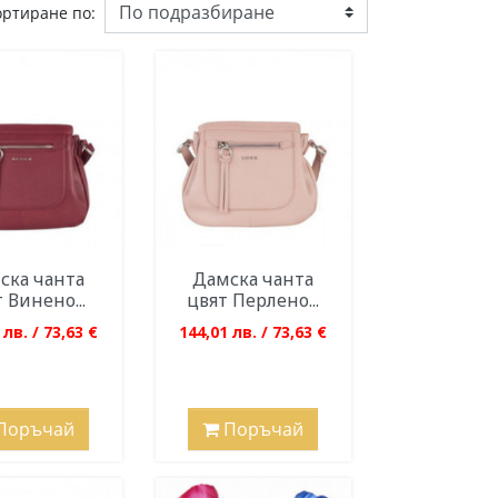
ортиране по:
ска чанта
Дамска чанта
 Винено...
цвят Перлено...
 лв. / 73,63 €
144,01 лв. / 73,63 €
Поръчай
Поръчай