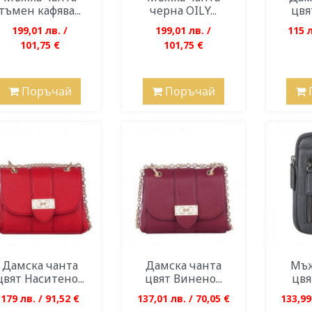
тъмен кафява...
черна OILY...
цвят
199,01 лв. /
199,01 лв. /
115 л
101,75 €
101,75 €
Поръчай
Поръчай
Дамска чанта
Дамска чанта
Мъж
цвят Наситено...
цвят Винено...
цвя
179 лв. / 91,52 €
137,01 лв. / 70,05 €
133,99