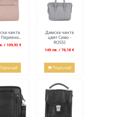
ска чанта
Дамска чанта
 Перлено...
цвят Сиво -
ROSSI
в. / 109,93 €
149 лв. / 76,18 €
Поръчай
Поръчай