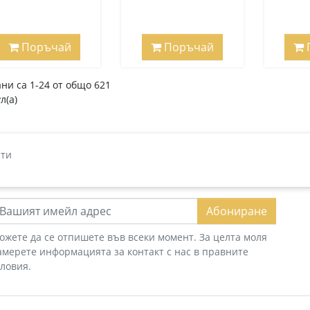
Поръчай
Поръчай
ни са 1-24 от общо 621
л(а)
ти
Абониране
ожете да се отпишете във всеки момент. За целта моля
амерете информацията за контакт с нас в правните
словия.