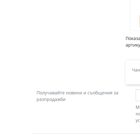
Показа
артику
Чан
Получавайте новини и съобщения за
разпродажби
М
н
у