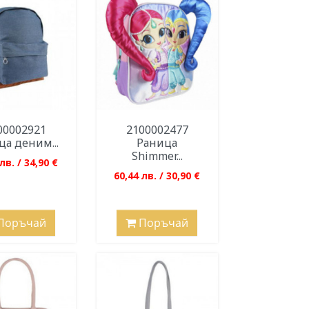
00002921
2100002477
ца деним...
Раница
Shimmer...
лв. / 34,90 €
60,44 лв. / 30,90 €
Поръчай
Поръчай