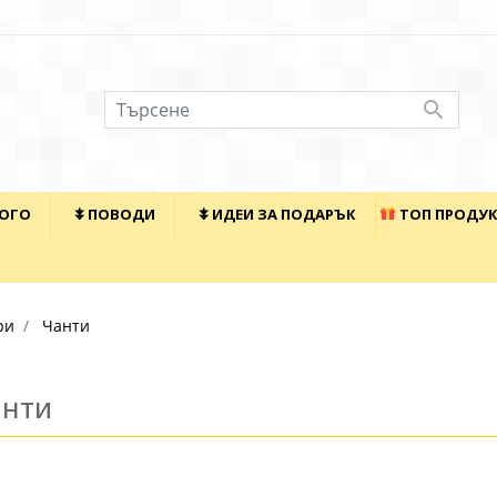

КОГО
⯯ ПОВОДИ
⯯ ИДЕИ ЗА ПОДАРЪК
ТОП ПРОДУ
ри
Чанти
анти