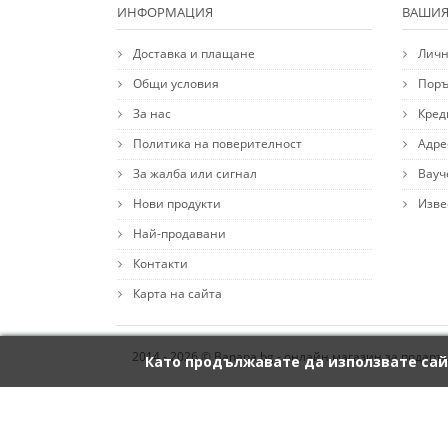
ИНФОРМАЦИЯ
ВАШИЯ
Доставка и плащане
Личн
Общи условия
Поръ
За нас
Кред
Политика на поверителност
Адре
За жалба или сигнал
Вауч
Нови продукти
Изве
Най-продавани
Контакти
Карта на сайта
2014 - 2026 © Banana.bg - онлайн магазин за подаръ
Като продължавате да използвате сай