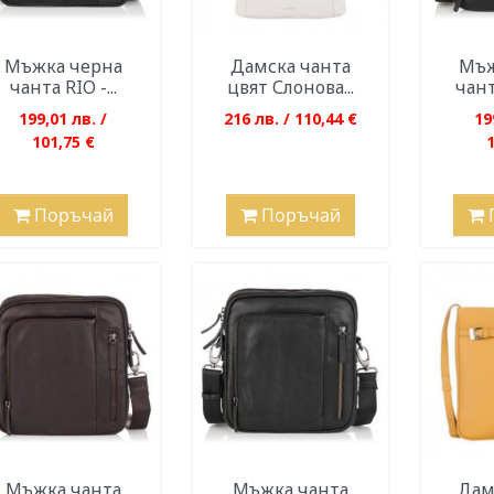
Мъжка черна
Дамска чанта
Мъж
чанта RIO -...
цвят Слонова...
чант
199,01 лв. /
216 лв. / 110,44 €
19
101,75 €
Поръчай
Поръчай
Мъжка чанта
Мъжка чанта
Дам