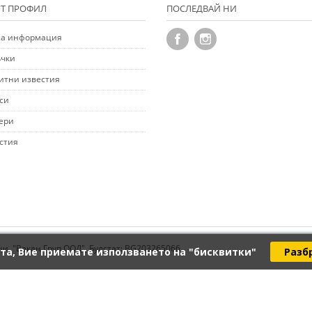
Т ПРОФИЛ
ПОСЛЕДВАЙ НИ
а информация
чки
итни известия
си
ери
стия
ци. "Векан Груп ООД", Булстат: BG203265066
та, Вие приемате използването на "бисквитки"
Разб