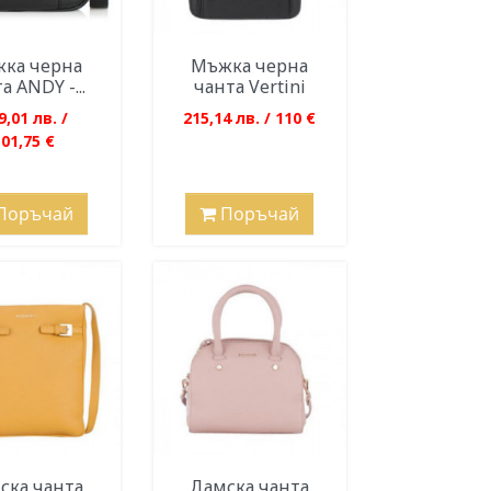
ка черна
Мъжка черна
а ANDY -...
чанта Vertini
9,01 лв. /
215,14 лв. / 110 €
101,75 €
Поръчай
Поръчай
ска чанта
Дамска чанта