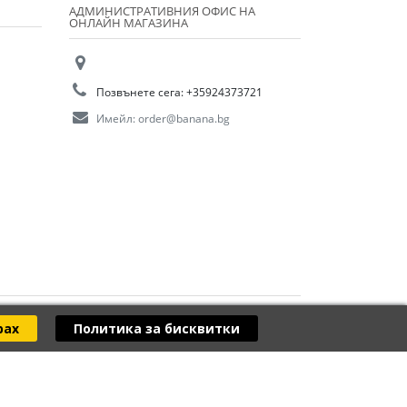
АДМИНИСТРАТИВНИЯ ОФИС НА
ОНЛАЙН МАГАЗИНА
Позвънете сега:
+35924373721
Имейл:
order@banana.bg
рах
Политика за бисквитки