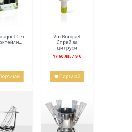
Bouquet Сет
Vin Bouquet
октейли...
Спрей за
цитруси
17,60 лв. / 9 €
Поръчай
Поръчай