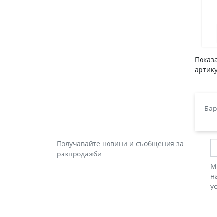
Показа
артику
Бар
Получавайте новини и съобщения за
разпродажби
М
н
у