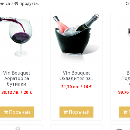
и са 239 продукта.
С
Vin Bouquet
Vin Bouquet
B
Аератор за
Охладител за...
Под
бутилки
31,30 лв. / 16 €
39,12 лв. / 20 €
99,76 
Поръчай
Поръчай