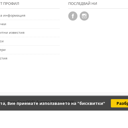
Т ПРОФИЛ
ПОСЛЕДВАЙ НИ
а информация
чки
итни известия
си
ери
стия
ци. "Векан Груп ООД", Булстат: BG203265066
та, Вие приемате използването на "бисквитки"
Разб