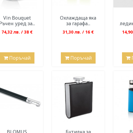
Vin Bouquet
Охлаждаща яка
Ръчен уред за...
за гарафа...
леди
74,32 лв. / 38 €
31,30 лв. / 16 €
14,90
Поръчай
Поръчай
BLOMUS
Бутилка за
B