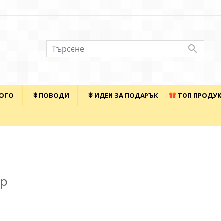

КОГО
⯯ ПОВОДИ
⯯ ИДЕИ ЗА ПОДАРЪК
ТОП ПРОДУ
ар