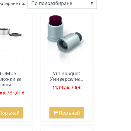
ортиране по:
LOMUS
Vin Bouquet
ложки за
Универсална...
чаши...
11,74 лв. / 6 €
лв. / 51,01 €
Поръчай
Поръчай