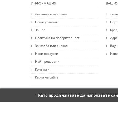
ИНФОРМАЦИЯ
ВАШИЯ
Доставка и плащане
Личн
Общи условия
Поръ
За нас
Кред
Политика на поверителност
Адре
За жалба или сигнал
Вауч
Нови продукти
Изве
Най-продавани
Контакти
Карта на сайта
2014 - 2026 © Banana.bg - онлайн магазин за подаръ
Като продължавате да използвате сай