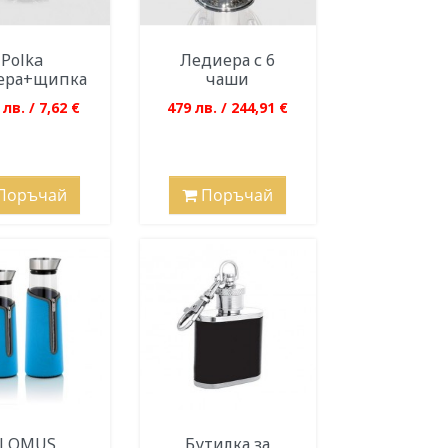
Polka
Ледиера с 6
ера+щипка
чаши
 лв. / 7,62 €
479 лв. / 244,91 €
Поръчай
Поръчай
LOMUS
Бутилка за