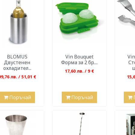
BLOMUS
Vin Bouquet
Vi
Двустенен
Форма за 2 бр....
Ст
охладител...
щ
17,60 лв. / 9 €
99,76 лв. / 51,01 €
15,6
Поръчай
Поръчай