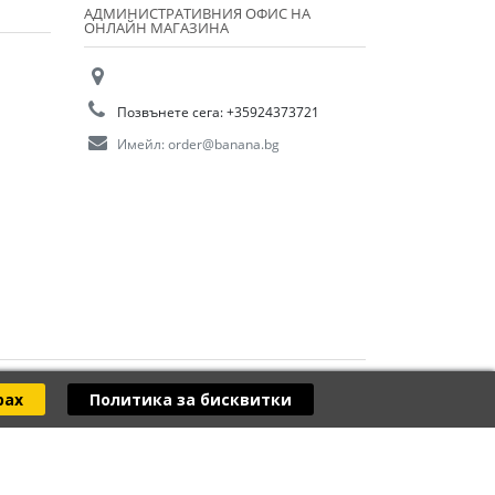
АДМИНИСТРАТИВНИЯ ОФИС НА
ОНЛАЙН МАГАЗИНА
Позвънете сега:
+35924373721
Имейл:
order@banana.bg
рах
Политика за бисквитки