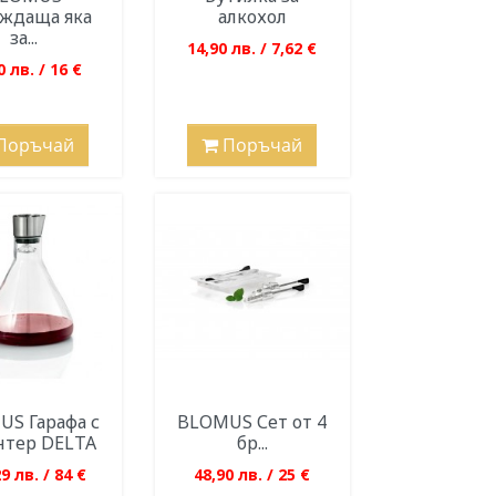
ждаща яка
алкохол
за...
14,90 лв. / 7,62 €
0 лв. / 16 €
Поръчай
Поръчай
S Гарафа с
BLOMUS Сет от 4
нтер DELTA
бр...
9 лв. / 84 €
48,90 лв. / 25 €