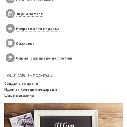
30 дни за тест
Изпрати като подарък
Опаковка
Опция: Виж преди да платиш
ОЩЕ ИДЕИ ЗА ПОДАРЪЦИ:
Сандъче за цветя
Идеи за Коледни подаръци
Шах в магазина