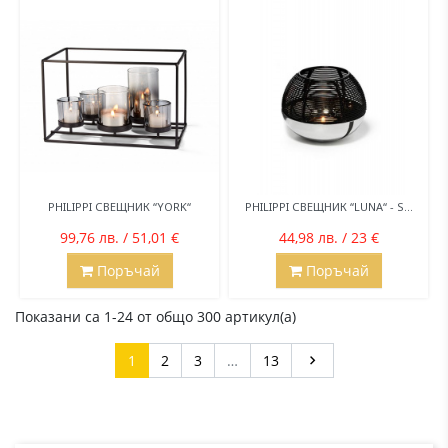
PHILIPPI СВЕЩНИК “YORK“
PHILIPPI СВЕЩНИК “LUNA“ - S...
99,76 лв. / 51,01 €
44,98 лв. / 23 €
Поръчай
Поръчай
Показани са 1-24 от общо 300 артикул(а)
Напред
1
2
3
…
13
