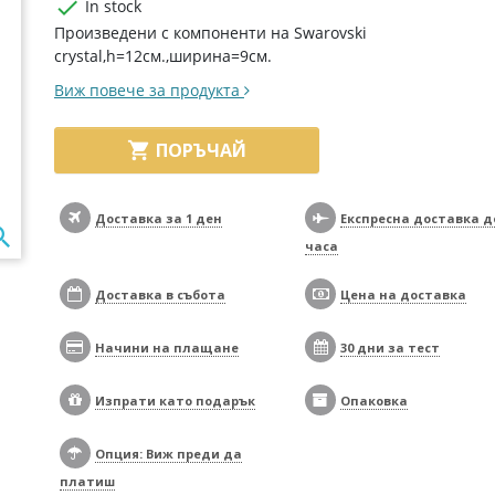

In stock
Произведени с компоненти на Swarovski
crystal,h=12см.,ширина=9см.
Виж повече за продукта

ПОРЪЧАЙ
Доставка за 1 ден
Експресна доставка д

часа
Доставка в събота
Цена на доставка
Начини на плащане
30 дни за тест
Изпрати като подарък
Опаковка
Опция: Виж преди да
платиш