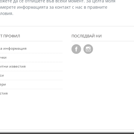
ожете да се отпишете във всеки момент. За целта моля
амерете информацията за контакт с нас в правните
словия.
Т ПРОФИЛ
ПОСЛЕДВАЙ НИ
а информация
чки
итни известия
си
ери
стия