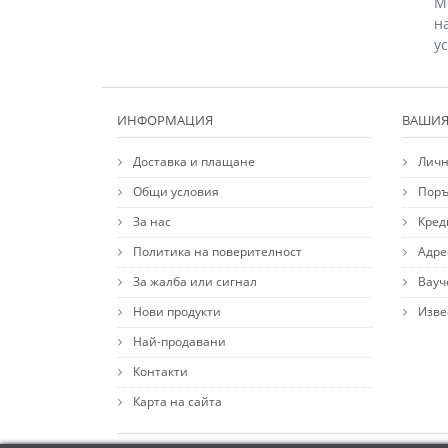
М
н
у
ИНФОРМАЦИЯ
ВАШИЯ
Доставка и плащане
Личн
Общи условия
Поръ
За нас
Кред
Политика на поверителност
Адре
За жалба или сигнал
Вауч
Нови продукти
Изве
Най-продавани
Контакти
Карта на сайта