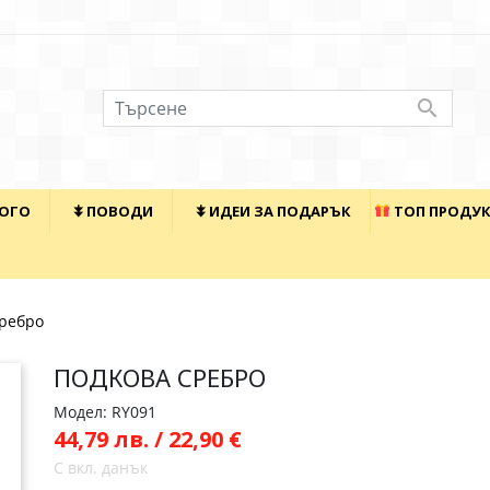

КОГО
⯯ ПОВОДИ
⯯ ИДЕИ ЗА ПОДАРЪК
ТОП ПРОДУ
сребро
ПОДКОВА СРЕБРО
Модел: RY091
44,79 лв. / 22,90 €
С вкл. данък