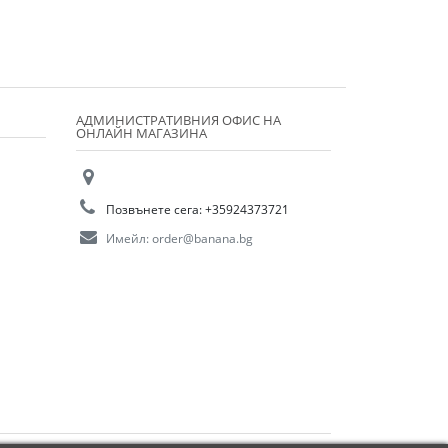
АДМИНИСТРАТИВНИЯ ОФИС НА
ОНЛАЙН МАГАЗИНА
Позвънете сега:
+35924373721
Имейл:
order@banana.bg