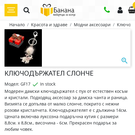
Начало
Красота и здраве
Модни аксесоари
Ключод

КЛЮЧОДЪРЖАТЕЛ СЛОНЧЕ

Модел: GF17
In stock
Модерен дамски ключодържател с пух от естествен косъм
и кристали. Подходящ аксесоар за дамска чанта и раница.
Визията се допълва от малко слонче, покрито с нежни
розови кристалчета. Ключодържателят е с дължина 14см.
Цената включва луксозна подаръчна кутия с размери
8,8см. х 8,8см., височина - 6см. Прекрасен подарък за
любим човек.