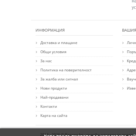
н
у
ИНФОРМАЦИЯ
ВАШИЯ
Доставка и плащане
Личн
Общи условия
Поръ
За нас
Кред
Политика на поверителност
Адре
За жалба или сигнал
Вауч
Нови продукти
Изве
Най-продавани
Контакти
Карта на сайта
2014 - 2026 © Banana.bg - онлайн магазин за подаръ