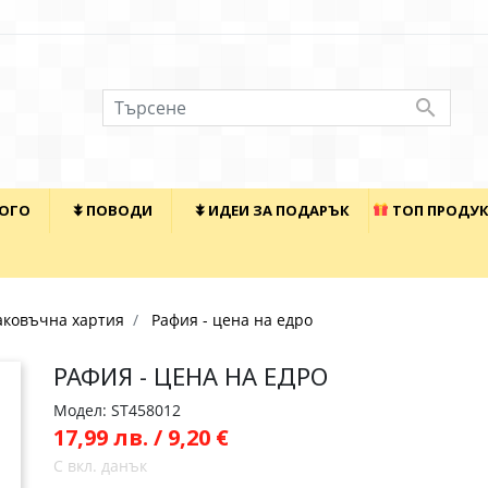

КОГО
⯯ ПОВОДИ
⯯ ИДЕИ ЗА ПОДАРЪК
ТОП ПРОДУ
ковъчна хартия
Рафия - цена на едро
РАФИЯ - ЦЕНА НА ЕДРО
Модел: ST458012
17,99 лв. / 9,20 €
С вкл. данък