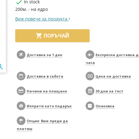

In stock
200м. - на едро
Виж повече за продукта

ПОРЪЧАЙ
Доставка за 1 ден
Експресна доставка д
часа

Доставка в събота
Цена на доставка
Начини на плащане
30 дни за тест
Изпрати като подарък
Опаковка
Опция: Виж преди да
платиш