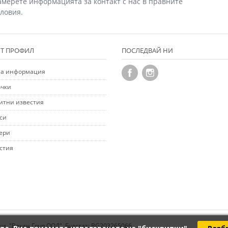
амерете информацията за контакт с нас в правните
словия.
Т ПРОФИЛ
ПОСЛЕДВАЙ НИ
а информация
чки
итни известия
си
ери
стия
ци. "Векан Груп ООД", Булстат: BG203265066