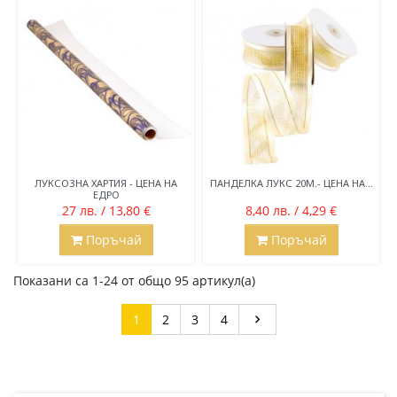
ЛУКСОЗНА ХАРТИЯ - ЦЕНА НА
ПАНДЕЛКА ЛУКС 20М.- ЦЕНА НА...
ЕДРО
27 лв. / 13,80 €
8,40 лв. / 4,29 €
Поръчай
Поръчай
Показани са 1-24 от общо 95 артикул(а)
Напред
1
2
3
4
