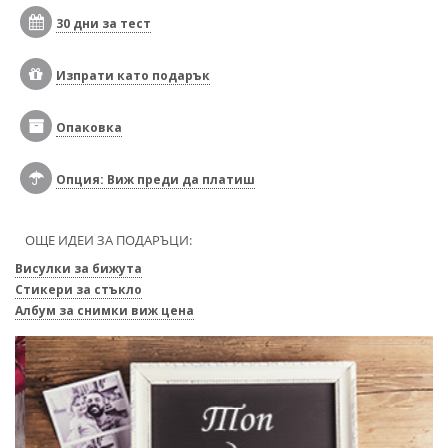
30 дни за тест
Изпрати като подарък
Опаковка
Опция: Виж преди да платиш
ОЩЕ ИДЕИ ЗА ПОДАРЪЦИ:
Висулки за бижута
Стикери за стъкло
Албум за снимки виж цена