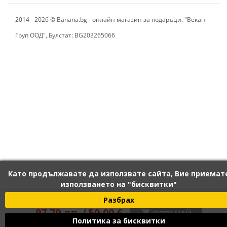
2014 - 2026 © Banana.bg - онлайн магазин за подаръци. "Векан
Груп ООД", Булстат: BG203265066
Като продължавате да използвате сайта, Вие приемат
използването на "бисквитки"
120 лв. / 61,36 €
Разбрах
97,79 лв. / 50,00 €

ПОРЪЧАЙ
Политика за бисквитки
С вкл. данък