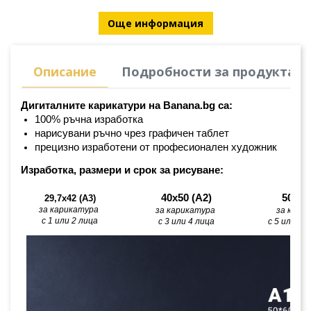
Още информация
Описание
Подробности за продукта
Дигиталните карикатури на Banana.bg са:
100% ръчна изработка
нарисувани ръчно чрез графичен таблет
прецизно изработени от професионален художник
Изработка, размери и срок за рисуване:
40х50 (А2)
50х60
29,7x42 (A3)
за карикатура 
за карикатура 
за кари
с 1 или 2 лица
с 3 или 4 лица
с 5 или по