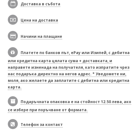
Доставка в събота
Цена на доставка
Начини на плащане
Платете по банков път, ePay или Изипей, с дебитна
или кредитна карта цялата сума + доставката, и
направете изненада на получателя, като изпратите чрез
нас подаръка директно на негов адрес. * Уведомете ни,
моля, ако желаете да заплатите с дебитна или кредитна
карта.
Подаръчната опаковка е на стойност 12.50 лева, ако
се избере при поръчване от формата.
Телефон за контакт