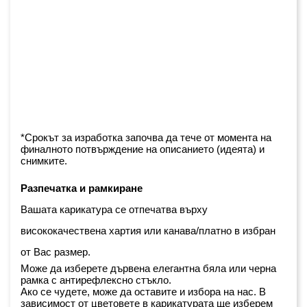
*Срокът за изработка започва да тече от момента на 
финалното потвърждение на описанието (идеята) и 
снимките.
Разпечатка и рамкиране
Вашата карикатура се отпечатва върху 
висококачествена хартия или канава/платно в избран 
от Вас размер.
Може да изберете дървена елегантна бяла или черна 
рамка с антирефлексно стъкло. 
Ако се чудете, може да оставите и избора на нас. В 
зависимост от цветовете в карикатурата ще изберем 