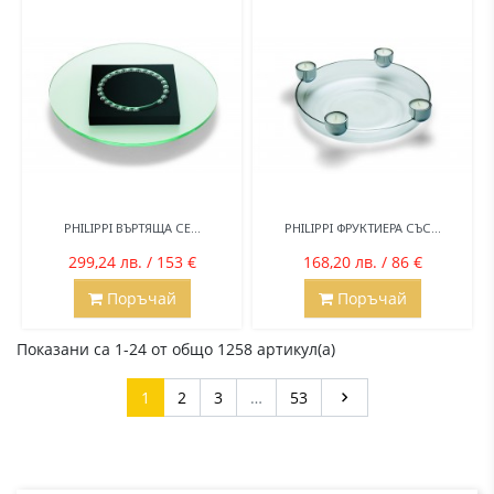
PHILIPPI ВЪРТЯЩА СЕ...
PHILIPPI ФРУКТИЕРА СЪС...
299,24 лв. / 153 €
168,20 лв. / 86 €
Поръчай
Поръчай
Показани са 1-24 от общо 1258 артикул(а)
Напред
1
2
3
…
53
