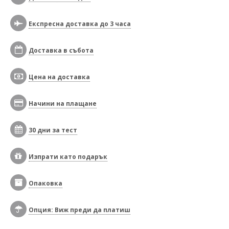
Експресна доставка до 3 часа
Доставка в събота
Цена на доставка
Начини на плащане
30 дни за тест
Изпрати като подарък
Опаковка
Опция: Виж преди да платиш