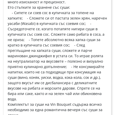
много изисканост и прецизност.
Ето стъпките за хранене със суши:
- Сипете си соев сос в купичката за топене на
хапките; - Сложете си от пастата зелен хрян, наречен
уасаби (Wasabi) в купичката със соевия сос; -
Съсредоточете се, когато потапяте нигири суши в
купичката със соев сос. Сложете само рибата в соса, а
не ориза; - Топете абсолютно всяка хапка суши за
кратко в купичката със соевия сос; - След
преглъщане на хапката суши, сложете и парче
маринован джинджифил в устата си. То играе ролята
на неутрализатор на вкусовете – полезно и визуално
приятно кулинарно допълнение; - Не консумирайте
напитки, които не са подходящи при консумация на
суши (вино, коняк, уиски, водка, кока-кола, сок и др.),
защото вкусът им се дисбалансира с деликатните
вкусове на рибата и морските дарове. Спрете се на
бира или саке, както и на зелен чай или обикновена
вода.
Комплектът за суши на Vin Bouquet съдържа всичко
необходимо за една романтична вечеря със суши за