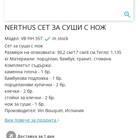

NERTHUS СЕТ ЗА СУШИ С НОЖ

Модел: VB FIH 357
In stock
Сет за суши с нож
Размери на опаковката: 30,2 см/17 см/4 см.Тегло: 1,135
кг.Материали: порцелан, бамбук, гранит, стомана
Комплектът съдържа:
каменна плоча - 1 бр.
бамбукова подложка - 1 бр.
порцеланови купички - 2 бр.
клечки - 2 бр.
стойки за клечки - 2 бр.
нож за суши - 1 бр.
Производител: Vin Bouquet, Испания
Виж повече за продукта
Доставка за 1 ден