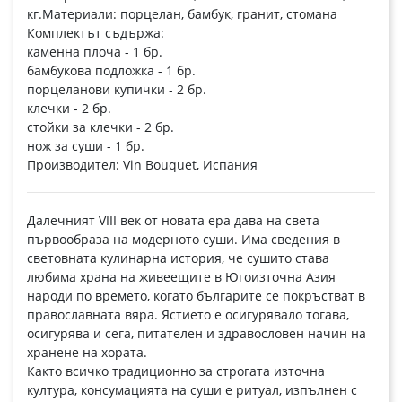
кг.Материали: порцелан, бамбук, гранит, стомана
Комплектът съдържа:
каменна плоча - 1 бр.
бамбукова подложка - 1 бр.
порцеланови купички - 2 бр.
клечки - 2 бр.
стойки за клечки - 2 бр.
нож за суши - 1 бр.
Производител: Vin Bouquet, Испания
Далечният VIII век от новата ера дава на света
първообраза на модерното суши. Има сведения в
световната кулинарна история, че сушито става
любима храна на живеещите в Югоизточна Азия
народи по времето, когато българите се покръстват в
православната вяра. Ястието е осигурявало тогава,
осигурява и сега, питателен и здравословен начин на
хранене на хората.
Както всичко традиционно за строгата източна
култура, консумацията на суши е ритуал, изпълнен с