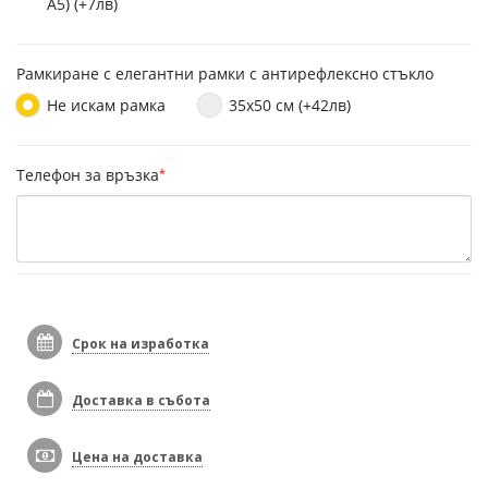
A5) (+7лв)
Рамкиране с елегантни рамки с антирефлексно стъкло
Не искам рамка
35х50 см (+42лв)
Телефон за връзка
*
Срок на изработка
Доставка в събота
Цена на доставка