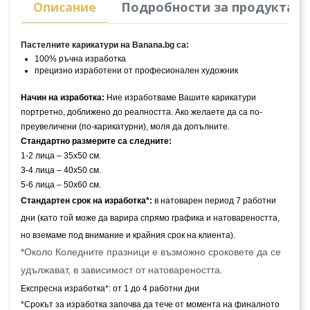
Описание
Подробности за продукта
Пастелните карикатури на Banana.bg са:
100% ръчна изработка
прецизно изработени от професионален художник
Начин на изработка:
 Ние изработваме Вашите карикатури 
портретно, доближено до реалността. Ако желаете да са по-
преувеличени (по-карикатурни), моля да допълните.
Стандартно размерите са следните:
1-2 лица – 35х50 см.
3-4 лица – 40х50 см.
5-6 лица – 50х60 см.
Стандартен срок на изработка*: 
в натоварен период 7 работни 
дни (като той може да варира спрямо графика и натовареността, 
но вземаме под внимание и крайния срок на клиента).
*Около Коледните празници е възможно сроковете да се 
удължават, в зависимост от натовареността.
Експресна изработка*: от 1 до 4 работни дни
*Срокът за изработка започва да тече от момента на финалното 