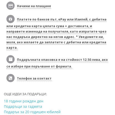
Начини на плащане
Платете по банков път, ePay или Изипей, с дебитна
или кредитна карта цялата сума + доставката, и
направете изненада на получателя, като изпратите чрез
нас подаръка директно на негов адрес. * Уведомете ни,
моля, ако желаете да заплатите с дебитна или кредитна
карта.
Подаръчната опаковка е на стойност 12.50 лева, ако
се избере при поръчване от формата.
Телефон за контакт
ОЩЕ ИДЕИ ЗА ПОДАРЪЦИ:
18 години рожден ден
Подаръци за гаджета
Подарък за 20 годишен юбилей