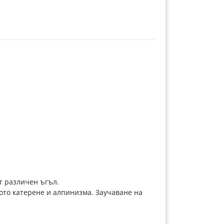
т различен ъгъл.
ото катерене и алпинизма. Заучаване на