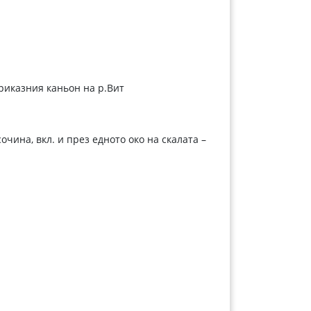
риказния каньон на р.Вит
очина, вкл. и през едното око на скалата –