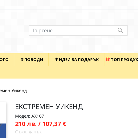

КОГО
⯯ ПОВОДИ
⯯ ИДЕИ ЗА ПОДАРЪК
ТОП ПРОДУ
емен Уикенд
ЕКСТРЕМЕН УИКЕНД
Модел: AX107
210 лв. / 107,37 €
С вкл. данък