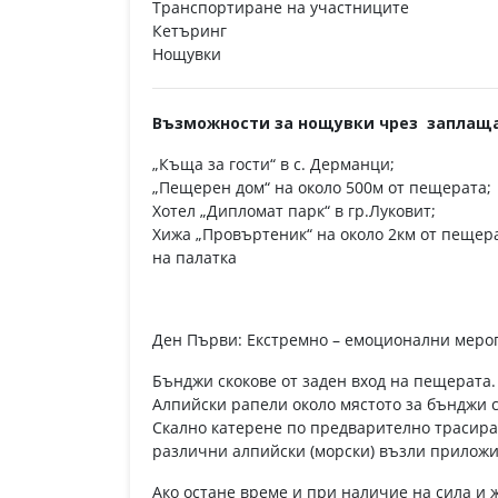
Транспортиране на участниците
Кетъринг
Нощувки
Възможности за нощувки чрез заплаща
„Къща за гости“ в с. Дерманци;
„Пещерен дом“ на около 500м от пещерата;
Хотел „Дипломат парк“ в гр.Луковит;
Хижа „Провъртеник“ на около 2км от пещер
на палатка
Ден Първи: Екстремно – емоционални мероп
Бънджи скокове от заден вход на пещерата.
Алпийски рапели около мястото за бънджи с
Скално катерене по предварително трасира
различни алпийски (морски) възли приложи
Ако остане време и при наличие на сила и 