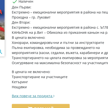

Наличен
Ден Първи:
Екстремно – емоционални мероприятия в района на пе
Проходна – гр. Луковит
Ден Втори:
Екстремно – емоционални мероприятия в района с. ЪГЛ
КАНЬОНА на р.Вит – Обиколка из приказния каньон на р
В цената включено:
Хонорари, командировъчни и пътни за инструкторите
Пълна екипировка, необходима за провеждането на

мероприятията (каски, седалки, въжета, карабинери и др
Транспортирането на цялата екипировка за мероприят
Осигуряване на максимална безопасност на участницит
В цената не включено:
Транспортиране на участниците
Кетъринг
Нощувки
Виж повече за продукта