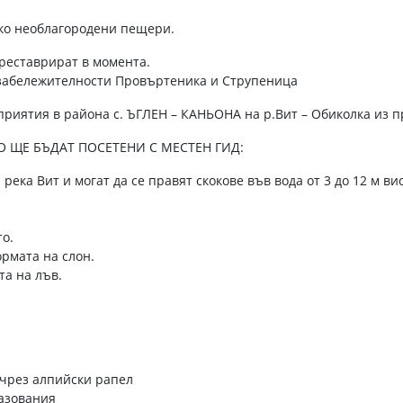
лко необлагородени пещери.
 реставрират в момента.
забележителности Провъртеника и Струпеница
риятия в района с. ЪГЛЕН – КАНЬОНА на р.Вит – Обиколка из п
О ЩЕ БЪДАТ ПОСЕТЕНИ С МЕСТЕН ГИД:
 река Вит и могат да се правят скокове във вода от 3 до 12 м вис
то.
ормата на слон.
та на лъв.
 чрез алпийски рапел
разования