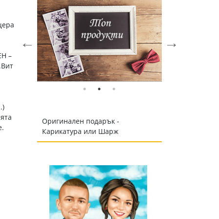
щера
ЕН –
.Вит
.)
ията
Оригинален подарък -
е.
Карикатура или Шарж