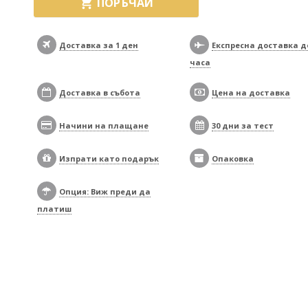

ПОРЪЧАЙ
Доставка за 1 ден
Експресна доставка д
часа
Доставка в събота
Цена на доставка
Начини на плащане
30 дни за тест
Изпрати като подарък
Опаковка
Опция: Виж преди да
платиш