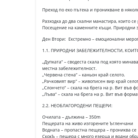
Преход по еко пътека и проникване в няко
Разходка до два скални манастира, които се
Посещение на каменните къщи. Природни 
Ден Втори: Екстремно – емоционални мероп
1.1. ПРИРОДНИ ЗАБЕЛЕЖИТЕЛНОСТИ, КОИТ
„Дупката“ – сводеста скала под която минава
местна забележителност.
„Червена стена“ – каньон край селото.
„Рачковият вир“ – живописен вир край село
„Слончето“ – скала на брега на р. Вит във ф
„Лъва“ – скала на брега на р. Вит във форма
2.2. НЕОБЛАГОРОДЕНИ ПЕЩЕРИ:
Очилата – дължина – 350m
Пещерата на живо изгорените Ъгленчани
Водната – пропастна пещера – прониква се
СкокЪ – пещера с много езерца и водни об