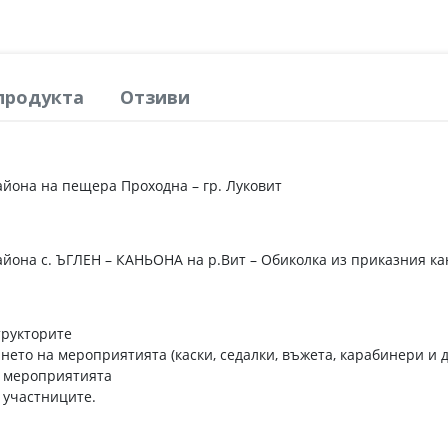
продукта
Отзиви
йона на пещера Проходна – гр. Луковит
йона с. ЪГЛЕН – КАНЬОНА на р.Вит – Обиколка из приказния ка
трукторите
ето на мероприятията (каски, седалки, въжета, карабинери и д
а мероприятията
 участниците.