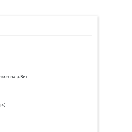
ньон на р.Вит
р.)