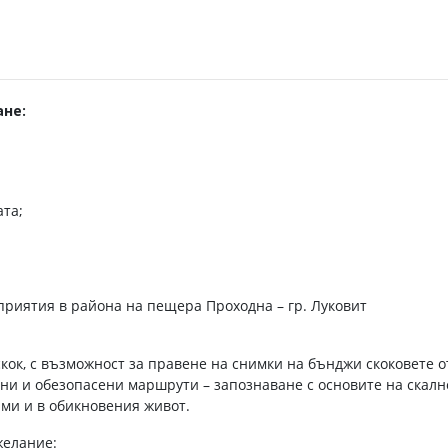
не:
ата;
риятия в района на пещера Проходна – гр. Луковит
кок, с възможност за правене на снимки на бънджи скоковете о
ни и обезопасени маршрути – запознаване с основите на скалн
ми и в обикновения живот.
желание: