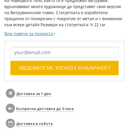
на човешкото тяло, както ги е предложил Витрувий,
вдъхновяват много художници да представят своя версия
на Витрувианския човек. Статуетката е изработена
прецизно от полирезин с покритие от метал и с внимание
към всеки детайл Размери на статуетката: h 22 см
Виж повече за продукта
УВЕДОМЕТЕ МЕ, КОГАТО Е В НАЛИЧНОСТ
Доставка за 1 ден
Експресна доставка до 3 часа
Доставка в събота