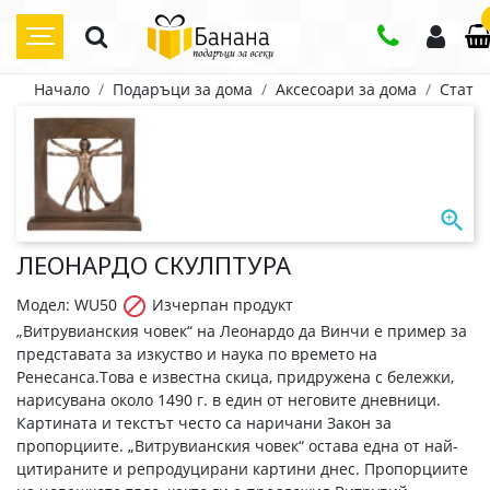
Начало
Подаръци за дома
Аксесоари за дома
Статуе

ЛЕОНАРДО СКУЛПТУРА

Модел: WU50
Изчерпан продукт
„Витрувианския човек“ на Леонардо да Винчи е пример за
представата за изкуство и наука по времето на
Ренесанса.Това е известна скица, придружена с бележки,
нарисувана около 1490 г. в един от неговите дневници.
Картината и текстът често са наричани Закон за
пропорциите. „Витрувианския човек“ остава една от най-
цитираните и репродуцирани картини днес. Пропорциите