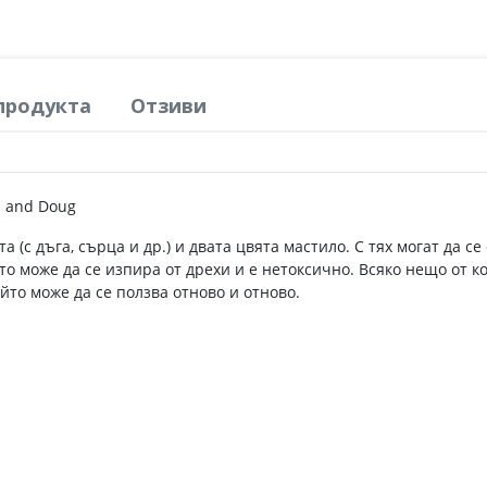
продукта
Отзиви
a and Doug
а (с дъга, сърца и др.) и двата цвята мастило. С тях могат да 
то може да се изпира от дрехи и е нетоксично. Всяко нещо от к
йто може да се ползва отново и отново.