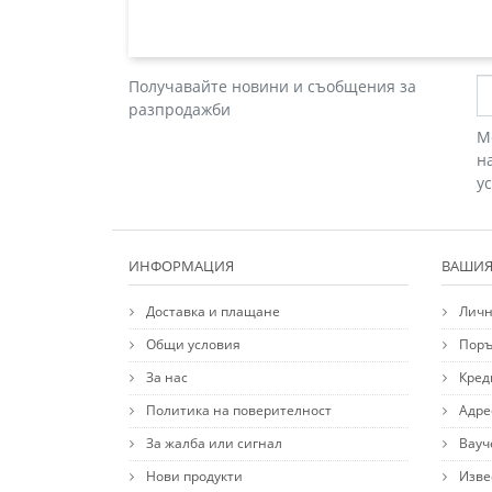
Получавайте новини и съобщения за
разпродажби
М
н
у
ИНФОРМАЦИЯ
ВАШИЯ
Доставка и плащане
Личн
Общи условия
Поръ
За нас
Кред
Политика на поверителност
Адре
За жалба или сигнал
Вауч
Нови продукти
Изве