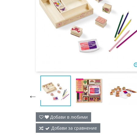

Добави в любими
Добави за сравнение