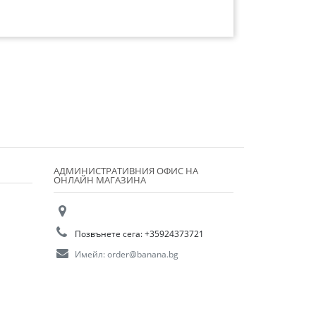
АДМИНИСТРАТИВНИЯ ОФИС НА
ОНЛАЙН МАГАЗИНА
Позвънете сега:
+35924373721
Имейл:
order@banana.bg