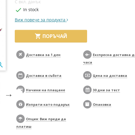
С вкл. данък

In stock
Виж повече за продукта

ПОРЪЧАЙ
Доставка за 1 ден
Експресна доставка д
часа

Доставка в събота
Цена на доставка
Начини на плащане
30 дни за тест

Изпрати като подарък
Опаковка
Опция: Виж преди да
платиш