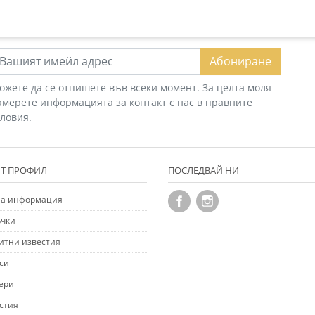
Абониране
ожете да се отпишете във всеки момент. За целта моля
амерете информацията за контакт с нас в правните
словия.
Т ПРОФИЛ
ПОСЛЕДВАЙ НИ
а информация
чки
итни известия
си
ери
стия