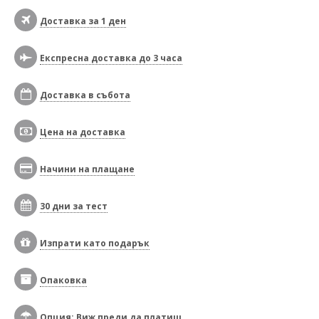
Доставка за 1 ден
Експресна доставка до 3 часа
Доставка в събота
Цена на доставка
Начини на плащане
30 дни за тест
Изпрати като подарък
Опаковка
Опция: Виж преди да платиш