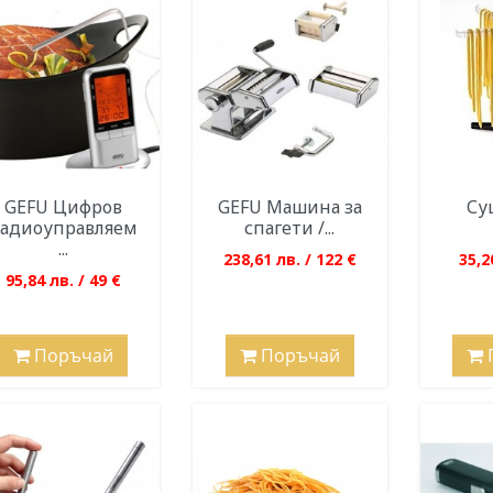
GEFU Цифров
GEFU Машина за
Су
адиоуправляем
спагети /...
...
238,61 лв. / 122 €
35,2
95,84 лв. / 49 €
Поръчай
Поръчай