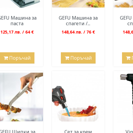
GEFU Машина за
GEFU Машина за
GEFU
паста
спагети /...
сп
125,17 лв. / 64 €
148,64 лв. / 76 €
148,6
Поръчай
Поръчай
GEFU Щипки за
Сет за крем
Vi