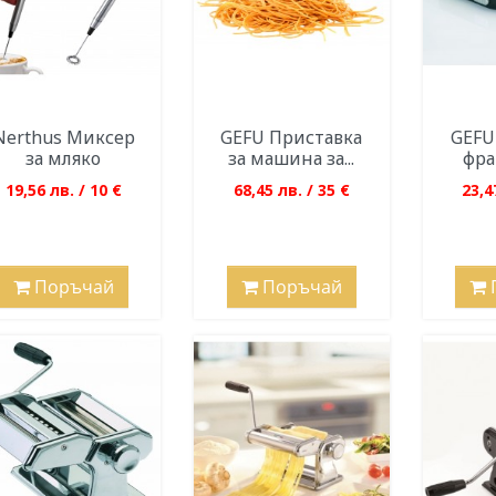
Nerthus Миксер
GEFU Приставка
GEFU
за мляко
за машина за...
фра
19,56 лв. / 10 €
68,45 лв. / 35 €
23,4
Поръчай
Поръчай