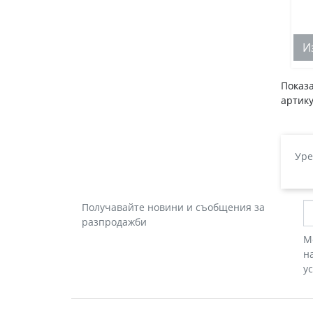
И
Показа
артику
Уре
Получавайте новини и съобщения за
разпродажби
М
н
у