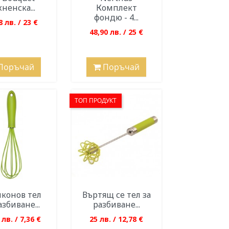
ненска...
Комплект
фондю - 4...
8 лв. / 23 €
48,90 лв. / 25 €
Поръчай
Поръчай
ТОП ПРОДУКТ
конов тел
Въртящ се тел за
азбиване...
разбиване...
 лв. / 7,36 €
25 лв. / 12,78 €