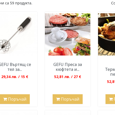
и са 59 продукта.
С
GEFU Въртящ се
GEFU Преса за
тел за...
кюфтета и...
Терм
пе
29,34 лв. / 15 €
52,81 лв. / 27 €
52,8
Поръчай
Поръчай