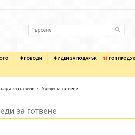

КОГО
⯯ ПОВОДИ
⯯ ИДЕИ ЗА ПОДАРЪК
ТОП ПРОДУ
соари за готвене
Уреди за готвене
еди за готвене