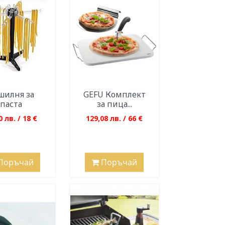
шилня за
GEFU Комплект
паста
за пица...
0 лв. / 18 €
129,08 лв. / 66 €
Поръчай
Поръчай