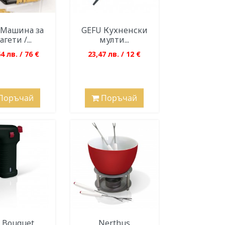
 Машина за
GEFU Кухненски
агети /...
мулти...
4 лв. / 76 €
23,47 лв. / 12 €
Поръчай
Поръчай
n Bouquet
Nerthus