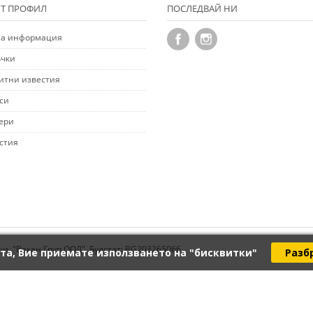
Т ПРОФИЛ
ПОСЛЕДВАЙ НИ
а информация
чки
итни известия
си
ери
стия
ци. "Векан Груп ООД", Булстат: BG203265066
та, Вие приемате използването на "бисквитки"
Разб