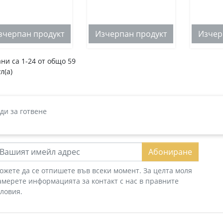
зчерпан продукт
Изчерпан продукт
Изчер
ни са 1-24 от общо 59
л(а)
ди за готвене
Абониране
ожете да се отпишете във всеки момент. За целта моля
амерете информацията за контакт с нас в правните
словия.