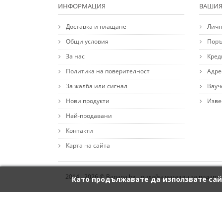
ИНФОРМАЦИЯ
ВАШИЯ
Доставка и плащане
Личн
Общи условия
Поръ
За нас
Кред
Политика на поверителност
Адре
За жалба или сигнал
Вауч
Нови продукти
Изве
Най-продавани
Контакти
Карта на сайта
2014 - 2026 © Banana.bg - онлайн магазин за подаръ
Като продължавате да използвате сай