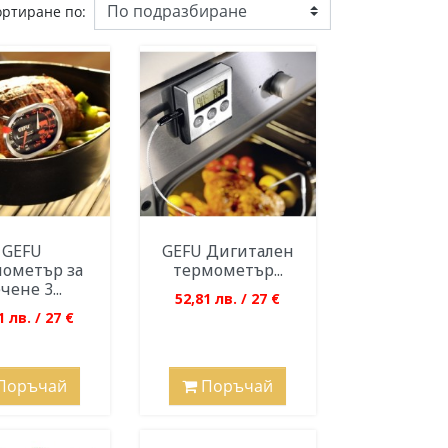
ортиране по:
GEFU
GEFU Дигитален
ометър за
термометър...
чене 3...
52,81 лв. / 27 €
1 лв. / 27 €
Поръчай
Поръчай