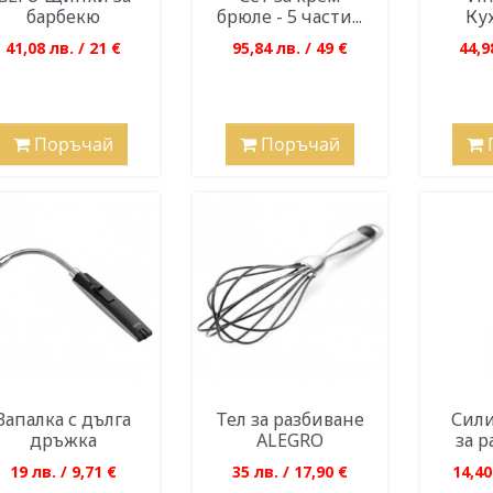
барбекю
брюле - 5 части...
Кух
41,08 лв. / 21 €
95,84 лв. / 49 €
44,9
Поръчай
Поръчай
Запалка с дълга
Тел за разбиване
Сили
дръжка
ALEGRO
за р
19 лв. / 9,71 €
35 лв. / 17,90 €
14,40