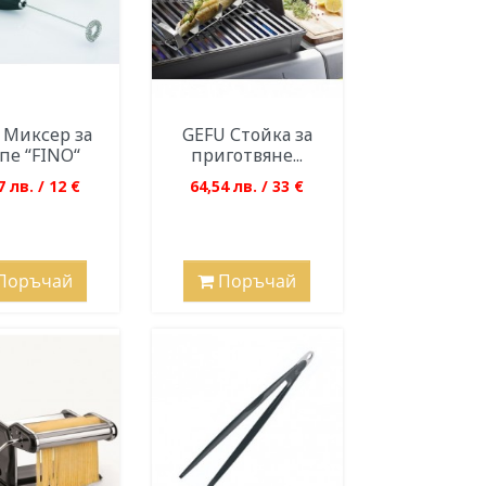
 Миксер за
GEFU Стойка за
пе “FINO“
приготвяне...
7 лв. / 12 €
64,54 лв. / 33 €
Поръчай
Поръчай