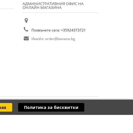
АДМИНИСТРАТИВНИЯ ОФИС НА
ОНЛАЙН МАГАЗИНА
Позвънете сега:
+35924373721
Имейл:
order@banana.bg
рах
Политика за бисквитки