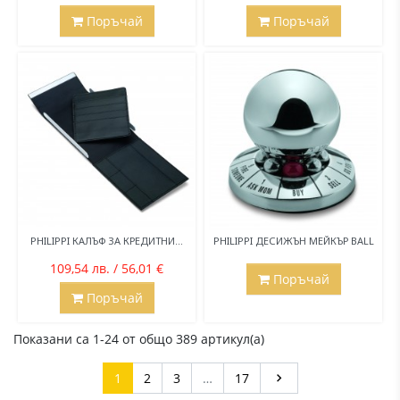
Поръчай
Поръчай
PHILIPPI КАЛЪФ ЗА КРЕДИТНИ...
PHILIPPI ДЕСИЖЪН МЕЙКЪР BALL
109,54 лв. / 56,01 €
Поръчай
Поръчай
Показани са 1-24 от общо 389 артикул(а)
Напред
1
2
3
…
17
