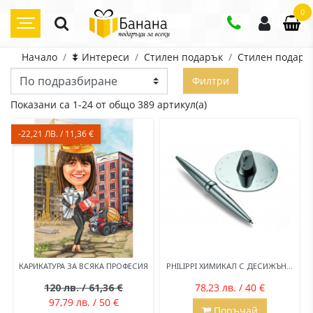
0
Начало
⯯ Интереси
Стилен подарък
Стилен подаръ
Филтри
Показани са 1-24 от общо 389 артикул(а)
-22,21 ЛВ. / 11,36 €
КАРИКАТУРА ЗА ВСЯКА ПРОФЕСИЯ
PHILIPPI ХИМИКАЛ С ДЕСИЖЪН...
120 лв. / 61,36 €
78,23 лв. / 40 €
97,79 лв. / 50 €
Поръчай