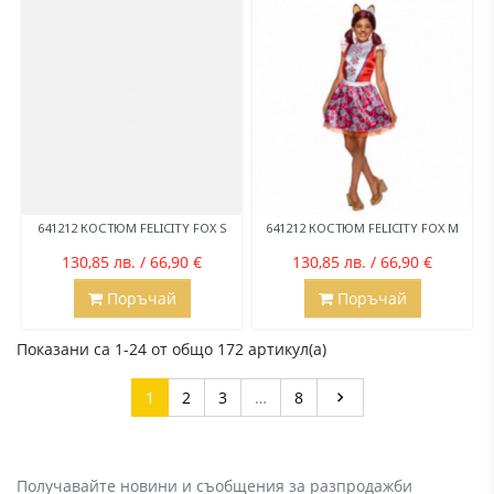
641212 КОСТЮМ FELICITY FOX S
641212 КОСТЮМ FELICITY FOX M
130,85 лв. / 66,90 €
130,85 лв. / 66,90 €
Поръчай
Поръчай
Показани са 1-24 от общо 172 артикул(а)
Напред
1
2
3
…
8

Получавайте новини и съобщения за разпродажби