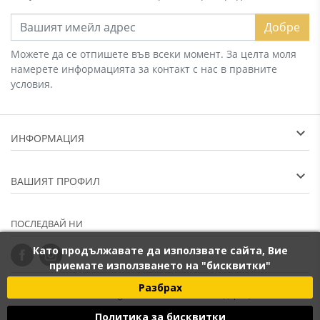
Добре
Можете да се отпишете във всеки момент. За целта моля
намерете информацията за контакт с нас в правните
условия.
ИНФОРМАЦИЯ
ВАШИЯТ ПРОФИЛ
ПОСЛЕДВАЙ НИ
Като продължавате да използвате сайта, Вие
приемате използването на "бисквитки"
Разбрах
2014 - 2026 © Banana.bg - онлайн магазин за подаръци. "Векан
Политика за бисквитки
Груп ООД", Булстат: BG203265066