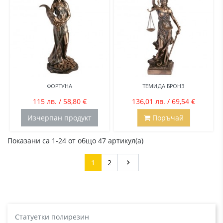
ФОРТУНА
ТЕМИДА БРОНЗ
115 лв. / 58,80 €
136,01 лв. / 69,54 €
Изчерпан продукт
Поръчай
Показани са 1-24 от общо 47 артикул(а)
Напред
1
2

Статуетки полирезин