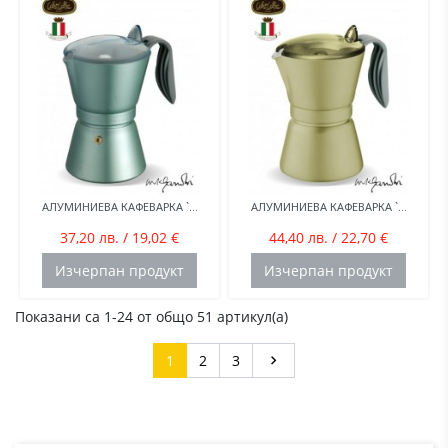
АЛУМИНИЕВА КАФЕВАРКА `...
АЛУМИНИЕВА КАФЕВАРКА `...
37,20 лв. / 19,02 €
44,40 лв. / 22,70 €
Изчерпан продукт
Изчерпан продукт
Показани са 1-24 от общо 51 артикул(а)
Напред
1
2
3
