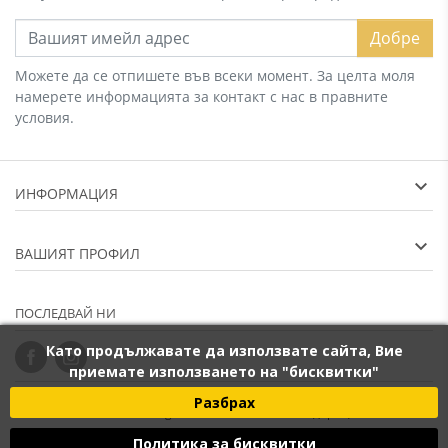
Добре
Можете да се отпишете във всеки момент. За целта моля
намерете информацията за контакт с нас в правните
условия.
ИНФОРМАЦИЯ
ВАШИЯТ ПРОФИЛ
ПОСЛЕДВАЙ НИ
Като продължавате да използвате сайта, Вие
приемате използването на "бисквитки"
Разбрах
2014 - 2026 © Banana.bg - онлайн магазин за подаръци. "Векан
Политика за бисквитки
Груп ООД", Булстат: BG203265066