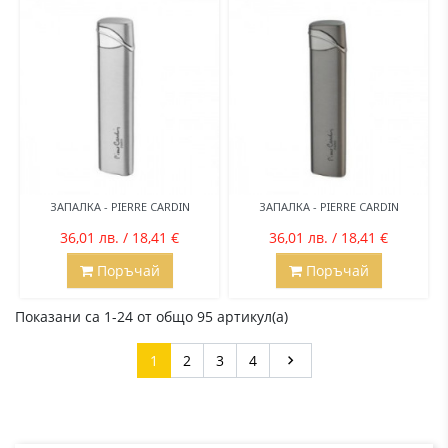
ЗАПАЛКА - PIERRE CARDIN
ЗАПАЛКА - PIERRE CARDIN
36,01 лв. / 18,41 €
36,01 лв. / 18,41 €
Поръчай
Поръчай
Показани са 1-24 от общо 95 артикул(а)
Напред
1
2
3
4
