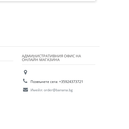
АДМИНИСТРАТИВНИЯ ОФИС НА
ОНЛАЙН МАГАЗИНА
Позвънете сега:
+35924373721
Имейл:
order@banana.bg