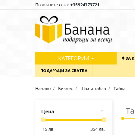
Позвънете сега:
+35924373721
КАТЕГОРИИ
⯯ ЗА 
ПОДАРЪЦИ ЗА СВАТБА
Начало
Бизнес
Шах и табла
Табла
Та
Цена
15
лв.
354
лв.