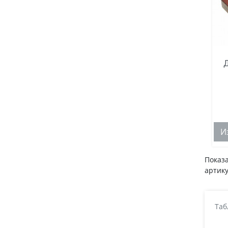
Д
И
Показа
артику
Таб