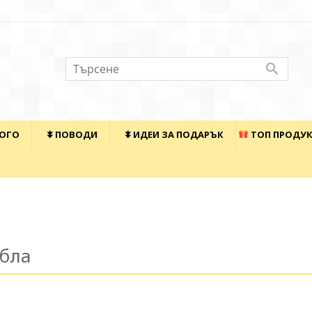

КОГО
⯯ ПОВОДИ
⯯ ИДЕИ ЗА ПОДАРЪК
ТОП ПРОДУ
бла