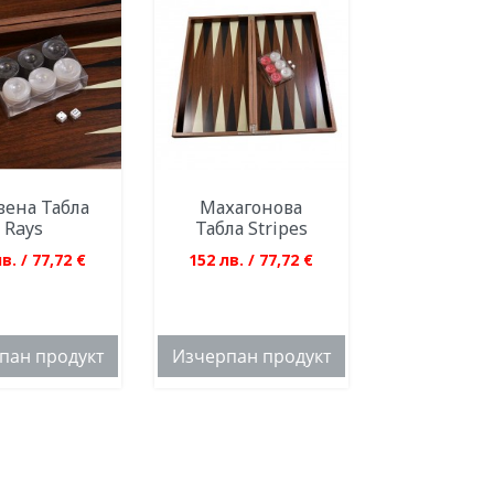
ена Табла
Махагонова
Rays
Табла Stripes
в. / 77,72 €
152 лв. / 77,72 €
пан продукт
Изчерпан продукт