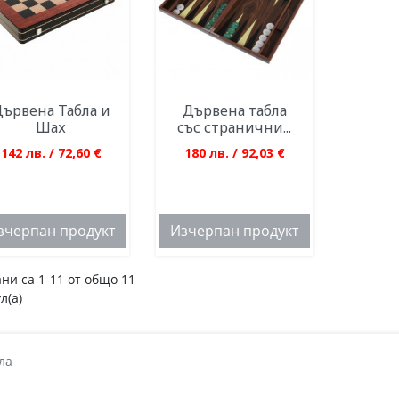
ървена Табла и
Дървена табла
Шах
със странични...
142 лв. / 72,60 €
180 лв. / 92,03 €
зчерпан продукт
Изчерпан продукт
ни са 1-11 от общо 11
л(а)
ла