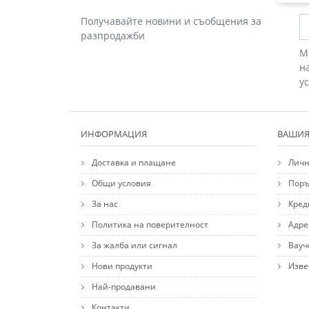
Получавайте новини и съобщения за
разпродажби
М
н
у
ИНФОРМАЦИЯ
ВАШИЯ
Доставка и плащане
Личн
Общи условия
Поръ
За нас
Кред
Политика на поверителност
Адре
За жалба или сигнал
Вауч
Нови продукти
Изве
Най-продавани
Контакти