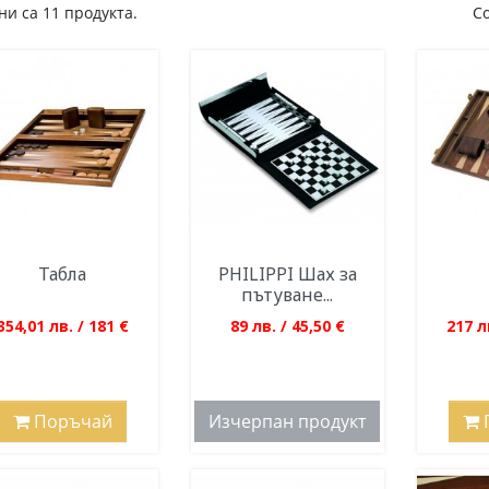
и са 11 продукта.
С
Табла
PHILIPPI Шах за
пътуване...
354,01 лв. / 181 €
89 лв. / 45,50 €
217 л
Поръчай
Изчерпан продукт