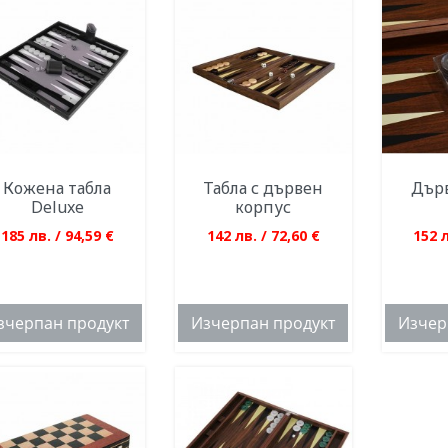
Кожена табла
Табла с дървен
Дърв
Deluxe
корпус
185 лв. / 94,59 €
142 лв. / 72,60 €
152 л
зчерпан продукт
Изчерпан продукт
Изчер