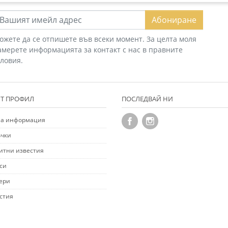
Абониране
ожете да се отпишете във всеки момент. За целта моля
амерете информацията за контакт с нас в правните
словия.
Т ПРОФИЛ
ПОСЛЕДВАЙ НИ
а информация
чки
итни известия
си
ери
стия