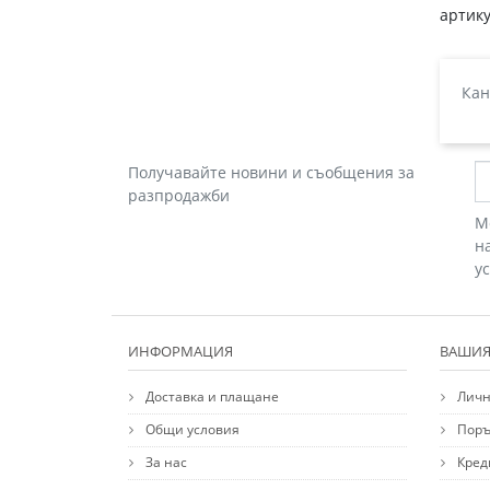
артику
Кан
Получавайте новини и съобщения за
разпродажби
М
н
у
ИНФОРМАЦИЯ
ВАШИЯ
Доставка и плащане
Личн
Общи условия
Поръ
За нас
Кред