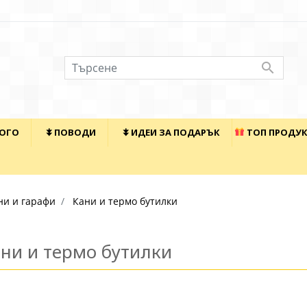

КОГО
⯯ ПОВОДИ
⯯ ИДЕИ ЗА ПОДАРЪК
ТОП ПРОДУ
ни и гарафи
Кани и термо бутилки
ни и термо бутилки