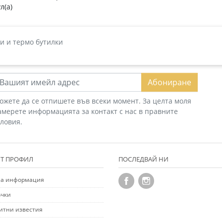
л(а)
и и термо бутилки
Абониране
ожете да се отпишете във всеки момент. За целта моля
амерете информацията за контакт с нас в правните
словия.
Т ПРОФИЛ
ПОСЛЕДВАЙ НИ
а информация
чки
итни известия